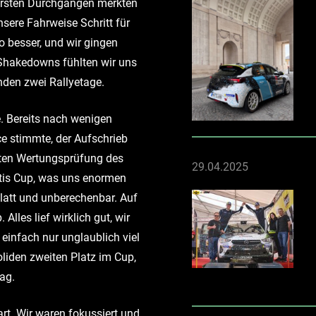
 ersten Durchgängen merkten
nsere Fahrweise Schritt für
o besser, und wir gingen
Shakedowns fühlten wir uns
enden zwei Rallyetage.
e. Bereits nach wenigen
e stimmte, der Aufschrieb
eiten Wertungsprüfung des
29.04.2025
antis Cup, was uns enormen
glatt und unberechenbar. Auf
Alles lief wirklich gut, wir
 einfach nur unglaublich viel
liden zweiten Platz im Cup,
ag.
rt. Wir waren fokussiert und