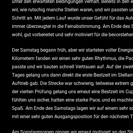
unter den erwarteten Bedingungen verhält. Bereits in den
wir, wie rutschig manche Stellen waren, und wir passten u
Schritt an. Mit jedem Lauf wurde unser Gefühl für das Aut
immer überzeugter in die Feinabstimmung. Am Ende des 
wohl, gut vorbereitet und sehr motiviert für die bevorsteh
Der Samstag begann früh, aber wir starteten voller Energi
Kilometern fanden wir einen sehr guten Rhythmus, die Pac
passte und wir bauten schnell Vertrauen auf. Auf der zw
Tages gelang uns dann direkt die erste Bestzeit im Stell
Auftrieb gab. Die Strecke war schwierig, teilweise extrem 
der vierten Prüfung gelang uns erneut eine Bestzeit im Cup. 
fühlten uns sicher, hatten eine starke Pace, und es machte
Spaß. Am Ende des Samstags lagen wir auf einem sehr so
mit einer sehr guten Ausgangsposition für den nächsten T
Am Sonntagmorgen gingen wir erneut motiviert an den Sta